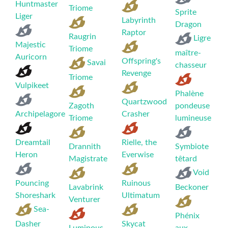
Huntmaster
Triome
Sprite
Liger
Labyrinth
Dragon
Raptor
Raugrin
Ligre
Majestic
Triome
maître-
Auricorn
Offspring's
Savai
chasseur
Revenge
Triome
Vulpikeet
Phalène
Quartzwood
Zagoth
pondeuse
Archipelagore
Crasher
Triome
lumineuse
Dreamtail
Rielle, the
Drannith
Symbiote
Heron
Everwise
Magistrate
têtard
Void
Pouncing
Ruinous
Lavabrink
Beckoner
Shoreshark
Ultimatum
Venturer
Sea-
Phénix
Dasher
Skycat