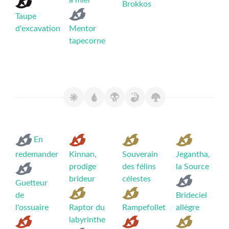
à miel
Brokkos
Taupe
d'excavation
Mentor
tapecorne
En
redemander
Kinnan,
Souverain
Jegantha,
prodige
des félins
la Source
brideur
célestes
Guetteur
de
Brideciel
l'ossuaire
Raptor du
Rampefollet
allègre
labyrinthe