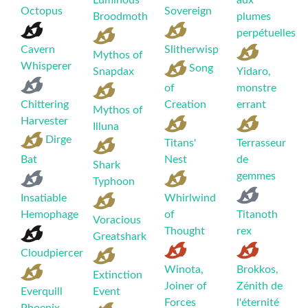
Luminous
aux
Octopus
Sovereign
Broodmoth
plumes
perpétuelles
Cavern
Slitherwisp
Mythos of
Whisperer
Song
Snapdax
Yidaro,
of
monstre
Chittering
Creation
errant
Mythos of
Harvester
Illuna
Dirge
Titans'
Terrasseur
Bat
Nest
de
Shark
gemmes
Typhoon
Insatiable
Whirlwind
Hemophage
of
Titanoth
Voracious
Thought
rex
Greatshark
Cloudpiercer
Winota,
Brokkos,
Extinction
Joiner of
Zénith de
Everquill
Event
Forces
l'éternité