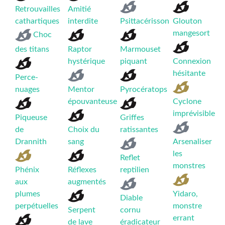
Retrouvailles
Amitié
cathartiques
interdite
Psittacérisson
Glouton
mangesort
Choc
des titans
Raptor
Marmouset
hystérique
piquant
Connexion
hésitante
Perce-
nuages
Mentor
Pyrocératops
épouvanteuse
Cyclone
imprévisible
Piqueuse
Griffes
de
Choix du
ratissantes
Drannith
sang
Arsenaliser
les
Reflet
monstres
Phénix
Réflexes
reptilien
aux
augmentés
plumes
Yidaro,
Diable
perpétuelles
monstre
Serpent
cornu
errant
de lave
éradicateur