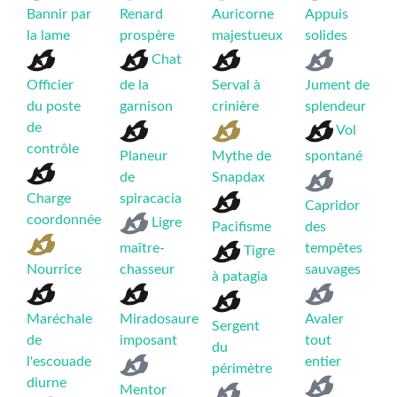
Bannir par
Renard
Auricorne
Appuis
la lame
prospère
majestueux
solides
Chat
Officier
de la
Serval à
Jument de
du poste
garnison
crinière
splendeur
de
Vol
contrôle
Planeur
Mythe de
spontané
de
Snapdax
Charge
spiracacia
Capridor
coordonnée
Ligre
Pacifisme
des
maître-
tempêtes
Tigre
Nourrice
chasseur
sauvages
à patagia
Maréchale
Miradosaure
Avaler
Sergent
de
imposant
tout
du
l'escouade
entier
périmètre
diurne
Mentor