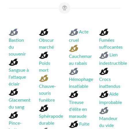
Acte
Bastion
Obscur
cruel
Fumées
du
marché
suffocantes
souvenir
Lien
Cauchemar
Poids
au rabais
indestructible
Sangsue à
mort
l'attaque
Hémophage
Crocs
éclair
Chauve-
insatiable
inattendus
souris
Aide
Glacement
funèbre
Tireuse
improbable
du sang
d'élite en
Sphérapode
maraude
Mandeur
Pince-
durable
Fuite
du vide