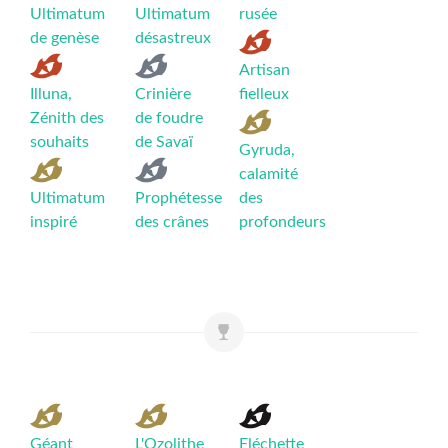
Ultimatum
Ultimatum
rusée
de genèse
désastreux
Artisan
Illuna,
Crinière
fielleux
Zénith des
de foudre
souhaits
de Savaï
Gyruda,
calamité
Ultimatum
Prophétesse
des
inspiré
des crânes
profondeurs
Géant
L'Ozolithe
Fléchette