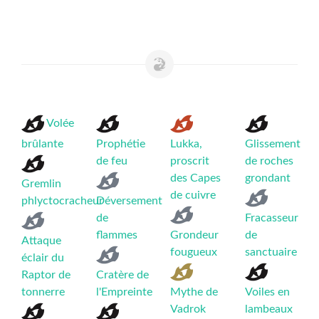
Volée
brûlante
Prophétie
Lukka,
Glissement
de feu
proscrit
de roches
des Capes
grondant
Gremlin
de cuivre
phlyctocracheur
Déversement
de
Fracasseur
flammes
Grondeur
de
Attaque
fougueux
sanctuaire
éclair du
Raptor de
Cratère de
tonnerre
l'Empreinte
Mythe de
Voiles en
Vadrok
lambeaux