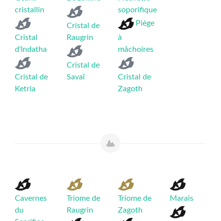
cristallin
soporifique
Piège
Cristal de
Cristal
Raugrin
à
d'Indatha
mâchoires
Cristal de
Cristal de
Savaï
Cristal de
Ketria
Zagoth
Cavernes
Triome de
Triome de
Marais
du
Raugrin
Zagoth