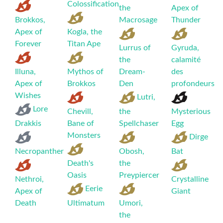
Colossification
the
Apex of
Brokkos,
Macrosage
Thunder
Apex of
Kogla, the
Forever
Titan Ape
Lurrus of
Gyruda,
the
calamité
Illuna,
Mythos of
Dream-
des
Apex of
Brokkos
Den
profondeurs
Wishes
Lutri,
Lore
Chevill,
the
Mysterious
Drakkis
Bane of
Spellchaser
Egg
Monsters
Dirge
Necropanther
Obosh,
Bat
Death's
the
Oasis
Preypiercer
Nethroi,
Crystalline
Eerie
Apex of
Giant
Death
Ultimatum
Umori,
the