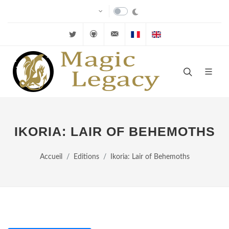
Twitter
Github
velkuns@magiclegacy.fr
Cartes FR
Cartes EN
IKORIA: LAIR OF BEHEMOTHS
Accueil
Editions
Ikoria: Lair of Behemoths