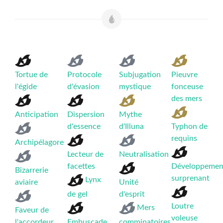
Tortue de
Protocole
Subjugation
Pieuvre
l'égide
d'évasion
mystique
fonceuse
des mers
Anticipation
Dispersion
Mythe
d'essence
d'Illuna
Typhon de
requins
Archipélagore
Lecteur de
Neutralisation
facettes
Développemen
Bizarrerie
surprenant
Lynx
aviaire
Unité
de gel
d'esprit
Loutre
Mers
Faveur de
voleuse
l'accordeur
Embuscade
comminatoires