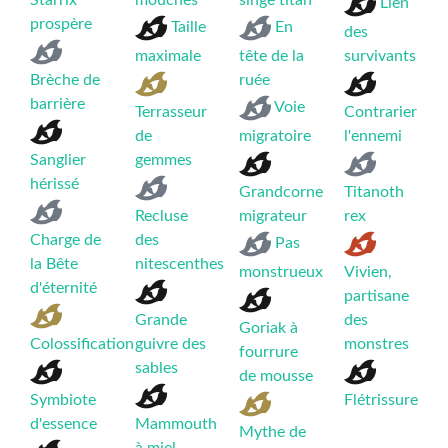
Starrix
mouches
singe titan
Lien
prospère
Taille
En
des
maximale
tête de la
survivants
Brèche de
ruée
barrière
Voie
Terrasseur
Contrarier
de
migratoire
l'ennemi
Sanglier
gemmes
hérissé
Grandcorne
Titanoth
Recluse
migrateur
rex
Charge de
des
Pas
la Bête
nitescenthes
monstrueux
Vivien,
d'éternité
partisane
Grande
des
Goriak à
Colossification
guivre des
monstres
fourrure
sables
de mousse
Symbiote
Flétrissure
d'essence
Mammouth
Mythe de