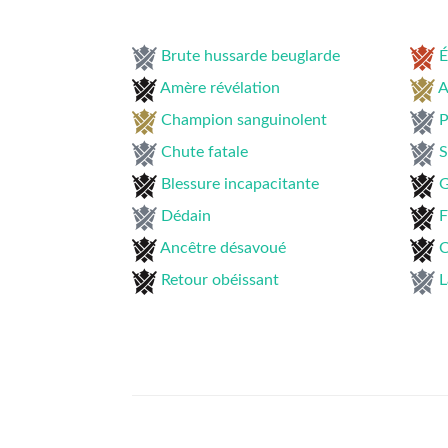
Brute hussarde beuglarde
É
Amère révélation
A
Champion sanguinolent
P
Chute fatale
S
Blessure incapacitante
G
Dédain
F
Ancêtre désavoué
C
Retour obéissant
L