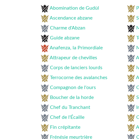
Abomination de Gudùl
P
Ascendance abzane
S
Charme d'Abzan
M
Guide abzane
T
Anafenza, la Primordiale
M
Attrapeur de chevilles
A
Corps de lanciers lourds
I
Terrocorne des avalanches
A
Compagnon de l'ours
C
Boucher de la horde
S
Chef du Tranchant
I
Chef de l'Écaille
C
Fin crépitante
A
Frénésie meurtrière
C