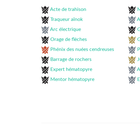
Acte de trahison
M
Traqueur aïnok
A
Arc électrique
G
Orage de flèches
G
Phénix des nuées cendreuses
P
Barrage de rochers
J
Expert hématopyre
A
Mentor hématopyre
E