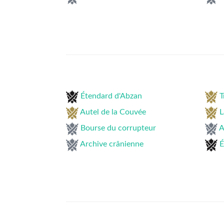
Étendard d'Abzan
T
Autel de la Couvée
L
Bourse du corrupteur
A
Archive crânienne
É