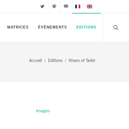
Twitter
Github
velkuns@magiclegacy.fr
Cartes FR
Cartes EN
MATRICES
ÉVÈNEMENTS
EDITIONS
Accueil
Editions
Khans of Tarkir
Images