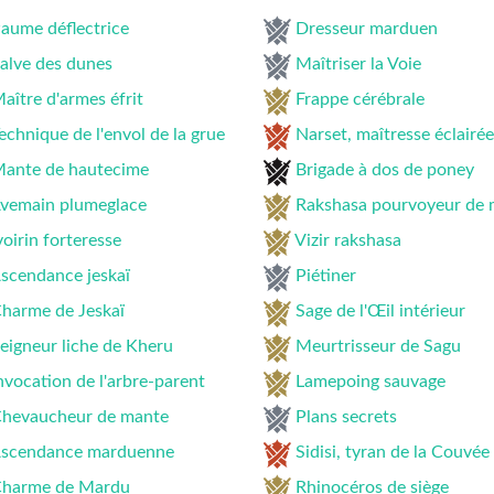
aume déflectrice
Dresseur marduen
alve des dunes
Maîtriser la Voie
aître d'armes éfrit
Frappe cérébrale
echnique de l'envol de la grue
Narset, maîtresse éclairée
ante de hautecime
Brigade à dos de poney
vemain plumeglace
Rakshasa pourvoyeur de 
voirin forteresse
Vizir rakshasa
scendance jeskaï
Piétiner
harme de Jeskaï
Sage de l'Œil intérieur
eigneur liche de Kheru
Meurtrisseur de Sagu
nvocation de l'arbre-parent
Lamepoing sauvage
hevaucheur de mante
Plans secrets
scendance marduenne
Sidisi, tyran de la Couvée
harme de Mardu
Rhinocéros de siège