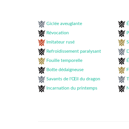
Giclée aveuglante
É
Révocation
P
Imitateur rusé
S
Refroidissement paralysant
D
Fouille temporelle
É
Botte dédaigneuse
F
Savants de l'Œil du dragon
T
Incarnation du printemps
N