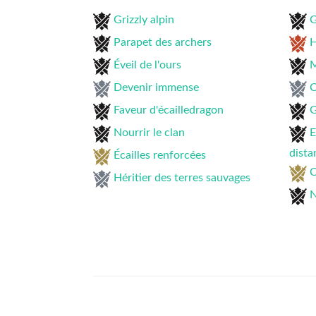
Grizzly alpin
G
Parapet des archers
H
Éveil de l'ours
M
Devenir immense
C
Faveur d'écailledragon
G
Nourrir le clan
E
dista
Écailles renforcées
C
Héritier des terres sauvages
N