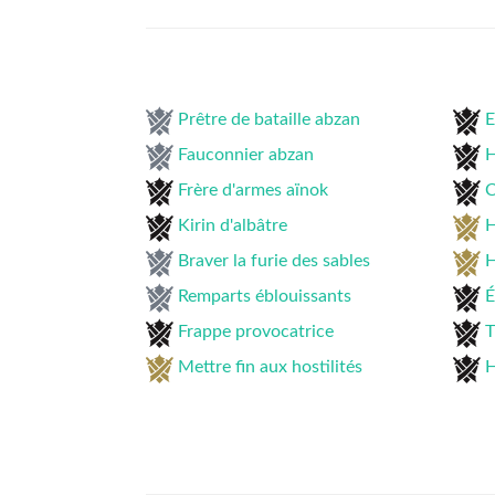
Prêtre de bataille abzan
E
Fauconnier abzan
H
Frère d'armes aïnok
C
Kirin d'albâtre
H
Braver la furie des sables
H
Remparts éblouissants
É
Frappe provocatrice
T
Mettre fin aux hostilités
H