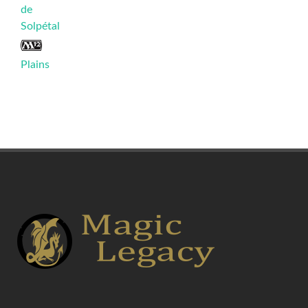
de
Solpétal
Plains