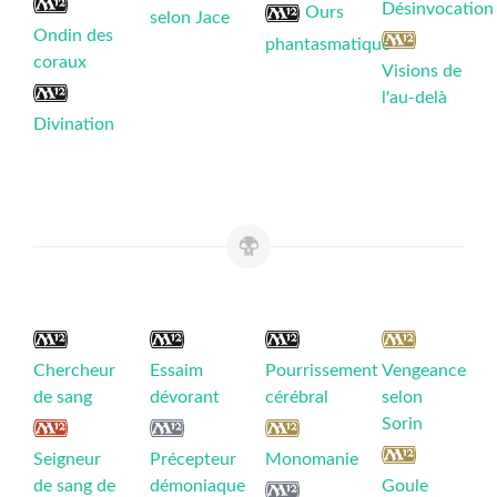
Désinvocation
Ours
selon Jace
Ondin des
phantasmatique
coraux
Visions de
l'au-delà
Divination
Chercheur
Essaim
Pourrissement
Vengeance
de sang
dévorant
cérébral
selon
Sorin
Seigneur
Précepteur
Monomanie
de sang de
démoniaque
Goule