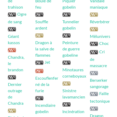
de
Boule de
Piquier
Vandale
trahison
feu
gobelin
maniaque
Ogre
de sang
Souffle
Tunnelier
Réverbérer
ardent
gobelin
Géant
Mêlunivers
kassos
Dragon à
Peinture
Choc
la salve de
de guerre
Cri
flammes
gobeline
Chandra,
de
Jet
le
massacre
brandon
Minotaures
corneboyaux
Escouflenfer
Berserker
Dernier
né de la
sangorage
outrage
furie
Sinistre
Faille
de
lavamancien
tectonique
Chandra
Incendiaire
gobelin
Incinération
Dragon