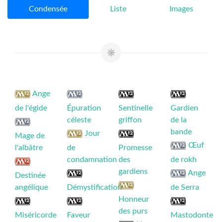
Condensée
Liste
Images
Ange
de l'égide
Épuration
Sentinelle
Gardien
céleste
griffon
de la
bande
Jour
Mage de
Œuf
l'albâtre
de
Promesse
condamnation
des
de rokh
gardiens
Ange
Destinée
angélique
Démystification
de Serra
Honneur
des purs
Miséricorde
Faveur
Mastodonte