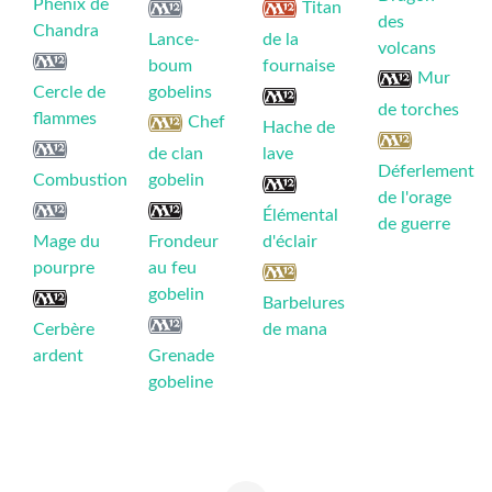
Phénix de
Titan
des
Chandra
Lance-
de la
volcans
boum
fournaise
Mur
Cercle de
gobelins
de torches
flammes
Chef
Hache de
de clan
lave
Déferlement
Combustion
gobelin
de l'orage
Élémental
de guerre
Mage du
Frondeur
d'éclair
pourpre
au feu
gobelin
Barbelures
Cerbère
de mana
ardent
Grenade
gobeline