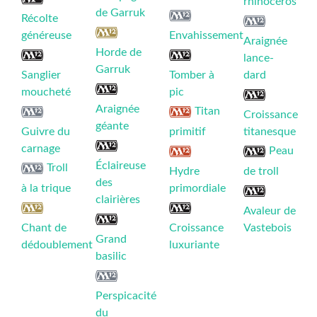
rhinocéros
de Garruk
Récolte
généreuse
Envahissement
Araignée
Horde de
lance-
Garruk
Sanglier
Tomber à
dard
moucheté
pic
Araignée
Titan
Croissance
géante
Guivre du
primitif
titanesque
carnage
Peau
Éclaireuse
Troll
Hydre
de troll
des
à la trique
primordiale
clairières
Avaleur de
Chant de
Croissance
Vastebois
Grand
dédoublement
luxuriante
basilic
Perspicacité
du