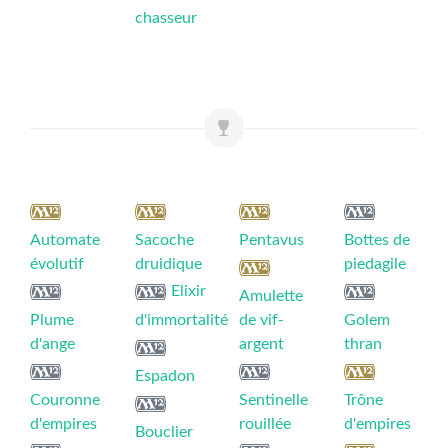
chasseur
Automate
Sacoche
Pentavus
Bottes de
évolutif
druidique
piedagile
Elixir
Amulette
Plume
d'immortalité
de vif-
Golem
d'ange
argent
thran
Espadon
Couronne
Sentinelle
Trône
d'empires
rouillée
d'empires
Bouclier