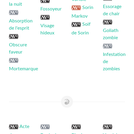
la nuit
Essorage
Sorin
Fossoyeur
de chair
Markov
Absorption
Soif
Visage
de l'esprit
Goliath
hideux
de Sorin
zombie
Obscure
faveur
Infestation
de
Mortemarque
zombies
Acte