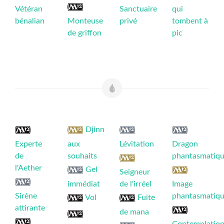
Vétéran
Sanctuaire
qui
bénalian
Monteuse
privé
tombent à
de griffon
pic
Djinn
Experte
aux
Lévitation
Dragon
de
souhaits
phantasmatiq
l'Aether
Gel
Seigneur
immédiat
de l'irréel
Image
Sirène
phantasmatiq
Vol
Fuite
attirante
de mana