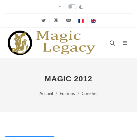
Twitter
Github
velkuns@magiclegacy.fr
Cartes FR
Cartes EN
MAGIC 2012
Accueil
Editions
Core Set