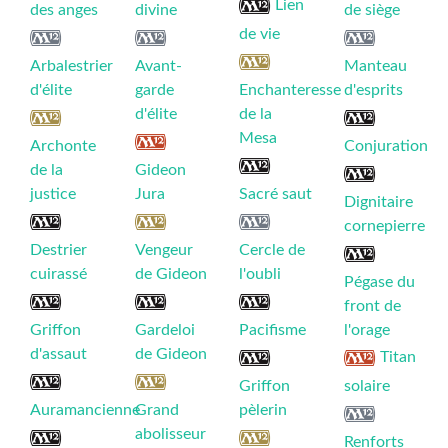
Lien
des anges
divine
de siège
de vie
Arbalestrier
Avant-
Manteau
d'élite
garde
Enchanteresse
d'esprits
d'élite
de la
Mesa
Archonte
Conjuration
de la
Gideon
justice
Jura
Sacré saut
Dignitaire
cornepierre
Destrier
Vengeur
Cercle de
cuirassé
de Gideon
l'oubli
Pégase du
front de
Griffon
Gardeloi
Pacifisme
l'orage
d'assaut
de Gideon
Titan
Griffon
solaire
Auramancienne
Grand
pèlerin
abolisseur
Renforts