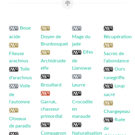
Boue
acide
Doyen de
Mage du
Récupération
Brunbosquet
jade
Elfes
Fileuse
Sacres de
arachnus
Archidruide
de
l'abondance
elfe
Llanowar
Toile
Ours
d'arachnus
runegriffe
Brouillard
Leurre
Voile
Loup
de
sacré
l'automne
Garruk,
Crocodile
chasseur
en
Changepeau
primordial
maraude
Oiseaux
Ruée
de paradis
de
Compagnon
Naturalisation