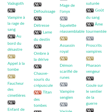
Vaäsgoth
suturée
Mage de
Goût
Défouissage
l'onyx
Vampire à
du sang
la rage de
Âme
Détresse
Squelette
sang
réassemblable
tourmentée
Lame
Au
du destin
bord du
Assassin
Proscrits
désastre
royal
vampires
Ombre à
la dérive
Appel à la
Démon
Pharaon
tombe
scarifié de
vengeur
Chauve-
runes
souris du
Faucheur
crépuscule
Goule sur
des
Vampire
le sentier
Titan
cimetières
sengien
de la
des
guerre
tombes
Enfant de
Variole