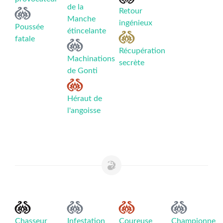
de la
Retour
Manche
ingénieux
Poussée
étincelante
fatale
Récupération
Machinations
secrète
de Gonti
Héraut de
l'angoisse
Chasseur
Infestation
Coureuse
Championne