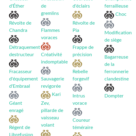
d'Éther
de
d'éclairs
ferrailleuse
gremlins
Choc
Révolte de
Révolte de
Chandra
Flammes
Pia
Modification
voraces
de siège
Détraquement
Frappe de
destructeur
Créativité
précision
Bagarreuse
indomptable
de la
Fracasseur
Rebelle
ferronnerie
d'équipement
Sauvagerie
forgevif
clandestine
d'Embraal
revigorée
Kari
Intrus
Dompter
Géant
Zev,
vorace
enragé
pillarde de
vaisseau
Coureur
volant
Régent de
téméraire
Librefusion