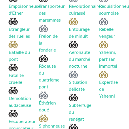
Empoisonneuse
Transporteur
Révolutionnaire
Réquisitionneu
d'Éther
des
cuirassé
sournoise
maremmes
Étrangleur
Entourage
Rebelle
des ruelles
Frelon de
de minuit
vengeur
la
fonderie
Bataille du
Aéronaute
Yahenni,
pont
du marché
partisan
Rôdeuse
nocturne
immortel
du
Fatalité
quatrième
cruelle
Situation
Expertise
pont
délicate
de
Yahenni
Démolition
Éthérien
audacieuse
Subterfuge
doué
du
renégat
Récupérateur
Siphonneuse
provocateur