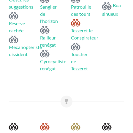
Obscures
Boa
suggestions
Sanglier
Patrouille
de
des tours
sinueux
l'horizon
Réserve
cachée
Tezzeret le
Rallieur
Conspirateur
renégat
Mécanoptériste
dissident
Toucher
Gyrocycliste
de
renégat
Tezzeret