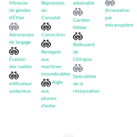
Mineuse
Répression
admirable
de géodes
du
Arrestation
d'Éther
Consulat
par
Gardien
mécanoptère
félidar
Aéronautes
Conviction
de largage
Balbuzard
Renégate
de
Évasion
aux
Ghirapur
des ruelles
machines
innombrables
Spécialiste
Aigle
Infiltrateur
de la
audacieux
aux
restauration
plumes
d'aube