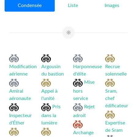
Condensée
Liste
Images
Modification
Argousin
Harponneuse
Recrue
aérienne
du bastion
d'élite
solennelle
Mise
Amiral
Appel à
hors
Sram,
aéronaute
l'unité
service
chef
édificateur
Pris
Rejet
Inspecteur
dans la
adroit
d'Éther
lumière
Expertise
de Sram
Archange