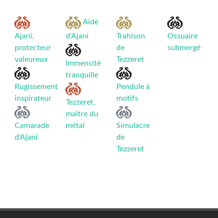
Aide
Ajani,
d'Ajani
Trahison
Ossuaire
protecteur
de
submergé
valeureux
Tezzeret
Immensité
tranquille
Rugissement
Pendule à
inspirateur
motifs
Tezzeret,
maître du
Camarade
métal
Simulacre
d'Ajani
de
Tezzeret