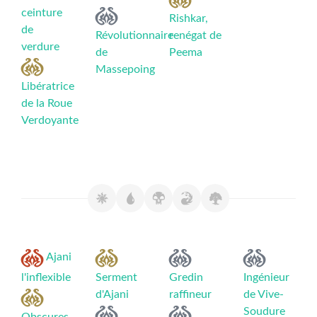
ceinture
Rishkar,
de
Révolutionnaire
renégat de
verdure
de
Peema
Massepoing
Libératrice
de la Roue
Verdoyante
Ajani
l'inflexible
Serment
Gredin
Ingénieur
d'Ajani
raffineur
de Vive-
Soudure