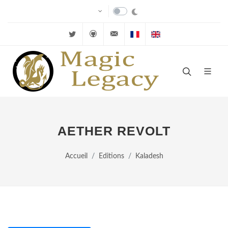
Twitter
Github
velkuns@magiclegacy.fr
Cartes FR
Cartes EN
AETHER REVOLT
Accueil
Editions
Kaladesh