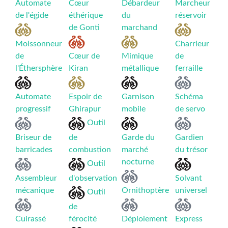
Automate
Cœur
Débardeur
Marcheur
de l'égide
éthérique
du
réservoir
de Gonti
marchand
Moissonneur
Charrieur
de
Cœur de
Mimique
de
l'Éthersphère
Kiran
métallique
ferraille
Automate
Espoir de
Garnison
Schéma
progressif
Ghirapur
mobile
de servo
Outil
Briseur de
de
Garde du
Gardien
barricades
combustion
marché
du trésor
nocturne
Outil
Assembleur
d'observation
Solvant
mécanique
Ornithoptère
universel
Outil
de
Cuirassé
férocité
Déploiement
Express