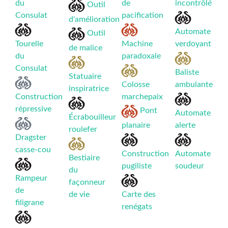
du
de
incontrôlé
Outil
Consulat
pacification
d'amélioration
Automate
Outil
Tourelle
Machine
verdoyant
de malice
du
paradoxale
Consulat
Baliste
Statuaire
Colosse
ambulante
inspiratrice
Construction
marchepaix
répressive
Pont
Automate
Écrabouilleur
planaire
alerte
roulefer
Dragster
casse-cou
Construction
Automate
Bestiaire
pugiliste
soudeur
du
Rampeur
façonneur
de
de vie
Carte des
filigrane
renégats