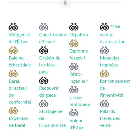
Mise
Voltigeuse
Construction
Négation
en état
de l'Éther
efficace
d'arrestation
Espionne
Baleine
Drakôn de
forgevif
Mage des
éthertidale
l'arrière-
trophées
pays
Rétro-
Baral,
ingénieur
Ronronnement
directeur
Recouvrir
de
de
de glace
l'inventivité
Crabe
conformité
renfloueur
Stratagème
Pillards
Expertise
de
frères des
Voleur
de Baral
l'illusionniste
vents
d'Éther