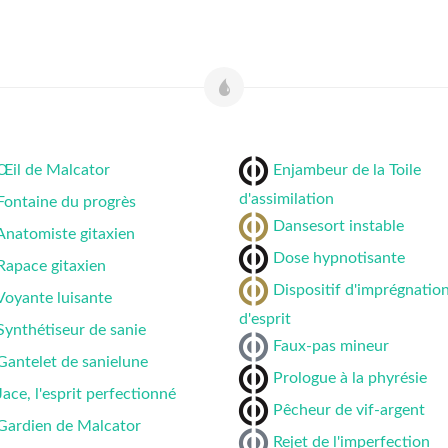
Œil de Malcator
Enjambeur de la Toile
d'assimilation
Fontaine du progrès
Dansesort instable
Anatomiste gitaxien
Dose hypnotisante
Rapace gitaxien
Dispositif d'imprégnatio
Voyante luisante
d'esprit
Synthétiseur de sanie
Faux-pas mineur
Gantelet de sanielune
Prologue à la phyrésie
Jace, l'esprit perfectionné
Pêcheur de vif-argent
Gardien de Malcator
Rejet de l'imperfection