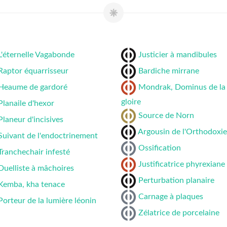
L'éternelle Vagabonde
Justicier à mandibules
Raptor équarrisseur
Bardiche mirrane
Heaume de gardoré
Mondrak, Dominus de la
gloire
Planaile d'hexor
Source de Norn
Planeur d'incisives
Argousin de l'Orthodoxie
Suivant de l'endoctrinement
Ossification
Tranchechair infesté
Justificatrice phyrexiane
Duelliste à mâchoires
Perturbation planaire
Kemba, kha tenace
Carnage à plaques
Porteur de la lumière léonin
Zélatrice de porcelaine