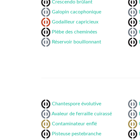
Crescendo brûlant
Galopin cacophonique
Godailleur capricieux
Plèbe des cheminées
Réservoir bouillonnant
Chantespore évolutive
Avaleur de ferraille cuirassé
Contaminateur enflé
Pisteuse pestebranche