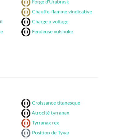
Forge d'Urabrask
Chauffe-flamme vindicative
il
Charge à voltage
ce
Fendeuse vulshoke
Croissance titanesque
Atrocité tyrranax
Tyrranax rex
Position de Tyvar