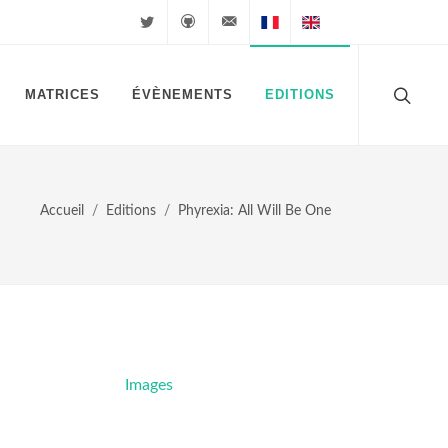
Twitter
Github
velkuns@magiclegacy.fr
Cartes FR
Cartes EN
MATRICES
ÉVÈNEMENTS
EDITIONS
Accueil
Editions
Phyrexia: All Will Be One
Images