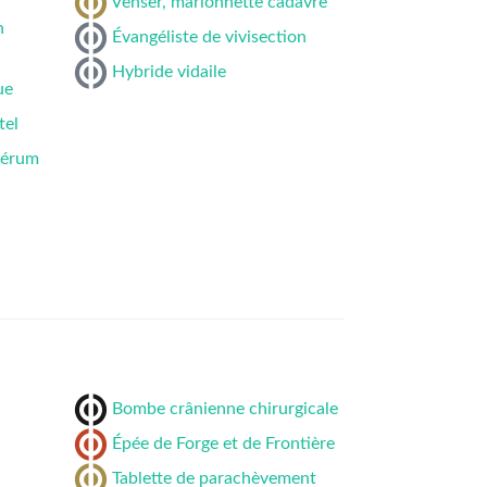
Venser, marionnette cadavre
n
Évangéliste de vivisection
Hybride vidaile
ue
tel
sérum
Bombe crânienne chirurgicale
Épée de Forge et de Frontière
Tablette de parachèvement