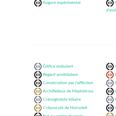
Augure expérimental
d'ass
Édifice ambulant
Regard annihilateur
Consécration par l'affliction
Archifielleux de Mephidross
Crânoglodyte biliaire
Crépuscule de Noirsoleil