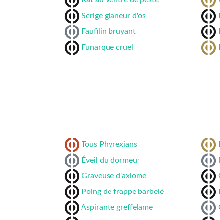
Rat au ventre de peste
Scrige glaneur d'os
Faufilin bruyant
Funarque cruel
Tous Phyrexians
Éveil du dormeur
Graveuse d'axiome
Poing de frappe barbelé
Aspirante greffelame