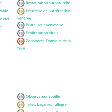
e
Restauration surnaturelle
yable
Prêtresse de putréfaction
vénérée
e ciel
Brutaliseur venimeux
e
Prolifération virale
Zopandrel, Dominus de la
faim
Observateur souillé
Tyvar, bagarreur allègre