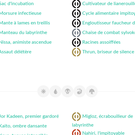
Sac d'incubation
Cultivateur de lianerouill
Morsure infectieuse
Cycle alimentaire impito
Mante à lames en treillis
Engloutisseur faucheur d
Manteau du labyrinthe
Chaise de combat sylvok
Nissa, animiste ascendue
Racines assoiffées
Assaut délétère
Thrun, briseur de silence
Jor Kadeen, premier gardoré
Migloz, écrabouilleur de
labyrinthe
Kaito, ombre dansante
Nahiri, l'impitoyable