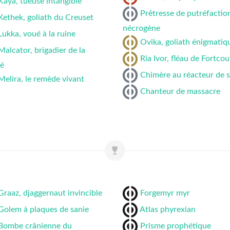
Kaya, tueuse intangible
Prêtresse de putréfactio
Kethek, goliath du Creuset
nécrogène
Lukka, voué à la ruine
Ovika, goliath énigmatiq
Malcator, brigadier de la
Ria Ivor, fléau de Fortcou
é
Chimère au réacteur de 
Melira, le remède vivant
Chanteur de massacre
Graaz, djaggernaut invincible
Forgemyr myr
Golem à plaques de sanie
Atlas phyrexian
Bombe crânienne du
Prisme prophétique