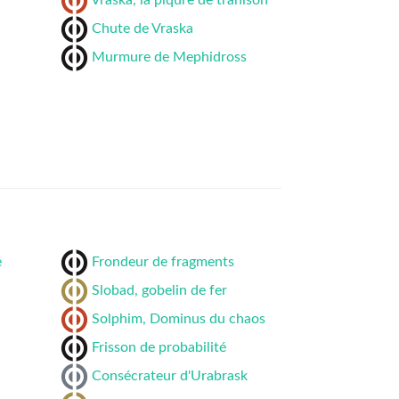
Vraska, la piqûre de trahison
Chute de Vraska
Murmure de Mephidross
e
Frondeur de fragments
Slobad, gobelin de fer
Solphim, Dominus du chaos
Frisson de probabilité
Consécrateur d'Urabrask