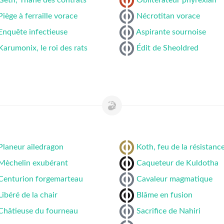
Geth, Thane des contrats
Oblitérateur phyrexian
Piège à ferraille vorace
Nécrotitan vorace
Enquête infectieuse
Aspirante sournoise
Karumonix, le roi des rats
Édit de Sheoldred
Planeur ailedragon
Koth, feu de la résistanc
Mèchelin exubérant
Caqueteur de Kuldotha
Centurion forgemarteau
Cavaleur magmatique
Libéré de la chair
Blâme en fusion
Châtieuse du fourneau
Sacrifice de Nahiri