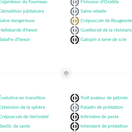
Enjambeur du fourneau
Finisseur d'Oxidda
Démolition jubilatoire
Salve rebelle
Salve dangereuse
Crépuscule de Rougesole
Hallebarde d'hexor
Guetteciel de la résistan
Balafre d'hexor
Galopin à lame de scie
Évolutive en transition
Troll avaleur de pétrole
Extension de la sphère
Paladin de prédation
Crépuscule de Vertsoleil
Infirmière de peste
Basilic de sanie
Intendant de prédation