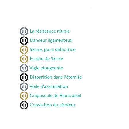
La résistance réunie
Danseur ligamenteux
Skrelv, puce défectrice
Essaim de Skrelv
Vigie plongeante
Disparition dans l'éternité
Voile d'assimilation
Crépuscule de Blancsoleil
Conviction du zélateur