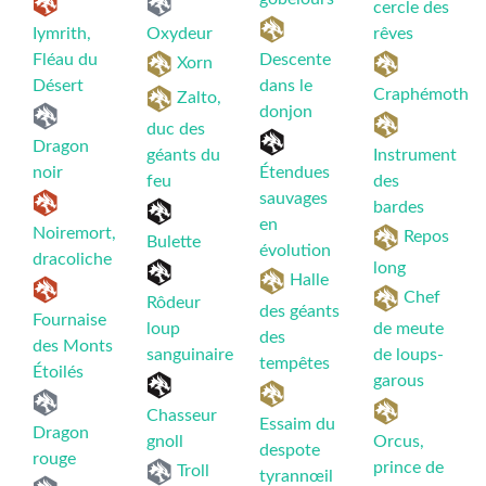
cercle des
Iymrith,
Oxydeur
rêves
Fléau du
Descente
Xorn
Désert
dans le
Craphémoth
Zalto,
donjon
duc des
Dragon
géants du
Instrument
noir
Étendues
feu
des
sauvages
bardes
en
Noiremort,
Repos
Bulette
évolution
dracoliche
long
Halle
Chef
Rôdeur
des géants
Fournaise
loup
de meute
des
des Monts
sanguinaire
de loups-
tempêtes
Étoilés
garous
Chasseur
Essaim du
Dragon
gnoll
Orcus,
despote
rouge
prince de
Troll
tyrannœil