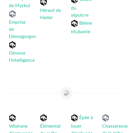
de Myrkul
du
Héraut de
sépulcre
Hadar
Emprise
Blême
de
titubante
Démogorgon
Dévorer
l'intelligence
Épée à
Vétérane
Élémental
louer
Chasseresse