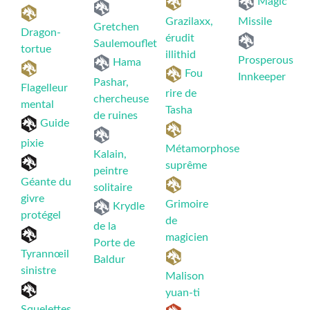
Magic
Grazilaxx,
Missile
Gretchen
Dragon-
érudit
Saulemouflet
tortue
illithid
Prosperous
Hama
Fou
Innkeeper
Pashar,
Flagelleur
rire de
chercheuse
mental
Tasha
de ruines
Guide
pixie
Métamorphose
Kalain,
suprême
peintre
Géante du
solitaire
givre
Grimoire
Krydle
protégel
de
de la
magicien
Porte de
Tyrannœil
Baldur
sinistre
Malison
yuan-ti
Squelettes