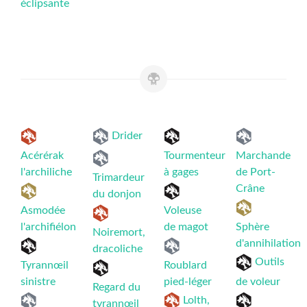
éclipsante
Drider
Acérérak
Tourmenteur
Marchande
l'archiliche
à gages
de Port-
Trimardeur
Crâne
du donjon
Asmodée
Voleuse
l'archifiélon
de magot
Sphère
Noiremort,
d'annihilation
dracoliche
Outils
Tyrannœil
Roublard
sinistre
pied-léger
de voleur
Regard du
Lolth,
tyrannœil