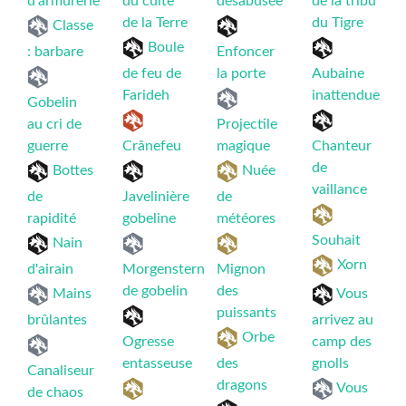
d'armurerie
du culte
désabusée
de la tribu
de la Terre
du Tigre
Classe
Boule
: barbare
Enfoncer
de feu de
la porte
Aubaine
Farideh
inattendue
Gobelin
au cri de
Projectile
guerre
Crânefeu
magique
Chanteur
de
Bottes
Nuée
vaillance
de
Javelinière
de
rapidité
gobeline
météores
Souhait
Nain
Xorn
d'airain
Morgenstern
Mignon
de gobelin
des
Mains
Vous
puissants
brûlantes
arrivez au
Orbe
Ogresse
camp des
entasseuse
des
gnolls
Canaliseur
dragons
Vous
de chaos