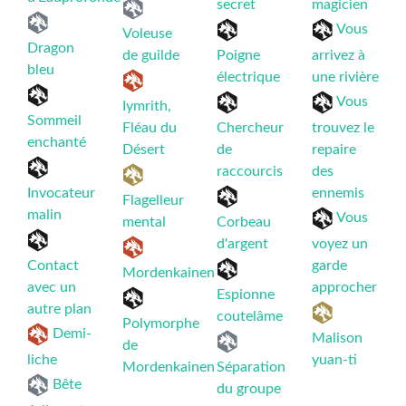
secret
magicien
Vous
Voleuse
Dragon
de guilde
Poigne
arrivez à
bleu
électrique
une rivière
Vous
Iymrith,
Sommeil
Fléau du
Chercheur
trouvez le
enchanté
Désert
de
repaire
raccourcis
des
Invocateur
ennemis
Flagelleur
malin
Vous
mental
Corbeau
d'argent
voyez un
Contact
garde
Mordenkainen
avec un
approcher
Espionne
autre plan
coutelâme
Polymorphe
Demi-
Malison
de
liche
yuan-ti
Mordenkainen
Séparation
Bête
du groupe