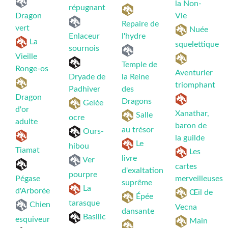
la Non-
répugnant
Dragon
Vie
Repaire de
vert
Nuée
Enlaceur
l'hydre
La
squelettique
sournois
Vieille
Temple de
Ronge-os
Aventurier
Dryade de
la Reine
triomphant
Padhiver
des
Dragon
Dragons
Gelée
d'or
Xanathar,
Salle
ocre
adulte
baron de
au trésor
Ours-
la guilde
Le
hibou
Tiamat
Les
livre
Ver
cartes
d'exaltation
pourpre
Pégase
merveilleuses
suprême
La
d'Arborée
Œil de
Épée
tarasque
Chien
Vecna
dansante
Basilic
esquiveur
Main