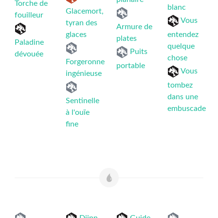
Torche de
blanc
Glacemort,
fouilleur
Vous
tyran des
Armure de
glaces
entendez
plates
Paladine
quelque
Puits
dévouée
chose
Forgeronne
portable
Vous
ingénieuse
tombez
dans une
Sentinelle
embuscade
à l'ouïe
fine