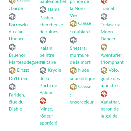
Classe
Saulemouflet
prince de
: barde
la Non-
Tiamat
Hama
Vie
Pashar,
Classe
Barrowin
chercheuse
Trelasarra,
du clan
de ruines
: roublard
Moon
Undurr
Dancer
Kalain,
Shessra,
Bruenor
peintre
murmure
Aventurier
Marteaudeguerre
solitaire
de la mort
triomphant
Drizzt
Krydle
Nuée
Volo,
Do'Urden
de la
squelettique
guide des
Porte de
monstres
Classe
Baldur
Farideh,
:
élue du
ensorceleur
Xanathar,
Diable
Minsc,
baron de
rôdeur
la guilde
apprécié