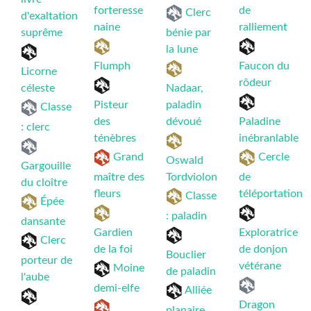
forteresse
de
Clerc
d'exaltation
naine
ralliement
suprême
bénie par
la lune
Flumph
Faucon du
Licorne
rôdeur
céleste
Nadaar,
Pisteur
paladin
Classe
des
dévoué
Paladine
: clerc
ténèbres
inébranlable
Grand
Cercle
Oswald
Gargouille
maître des
Tordviolon
de
du cloître
fleurs
téléportation
Classe
Épée
: paladin
dansante
Gardien
Exploratrice
Clerc
de la foi
de donjon
Bouclier
porteur de
vétérane
Moine
de paladin
l'aube
demi-elfe
Alliée
Dragon
planaire