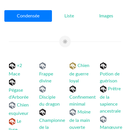
Condensée
Liste
Images
+2
Chien
Mace
Frappe
de guerre
Potion de
divine
loyal
guérison
Prêtre
Pégase
d'Arborée
Disciple
Confinement
de la
du dragon
minimal
sapience
Chien
ancestrale
Moine
esquiveur
Championne
de la main
Le
de la
ouverte
Manœuvre
livre