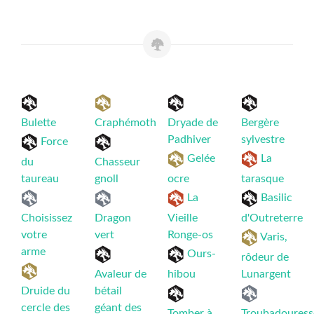
Bulette
Craphémoth
Dryade de
Bergère
Padhiver
sylvestre
Force
Gelée
La
du
Chasseur
taureau
gnoll
ocre
tarasque
La
Basilic
Choisissez
Dragon
Vieille
d'Outreterre
votre
vert
Ronge-os
Varis,
arme
Ours-
rôdeur de
Avaleur de
hibou
Lunargent
Druide du
bétail
cercle des
géant des
Tomber à
Troubadouress