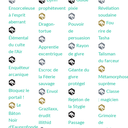
Djinn
Guide
Ensorceleuse
prophètevent
pixie
Révélation
à l'esprit
soudaine
aberrant
Fou
Dragon-
Pouvoir
tortue
de
rire de
Élémental
persuasion
Tasha
du culte
Rayon
Apprentie
de l'Air
excentrique
de givre
Talisman
du farceur
Enquêteur
Escroc de
Géante du
arcanique
la Féerie
givre
Métamorphos
sauvage
protégel
suprême
Bloquez le
Envol
Classe
portail !
Rejeton de
: magicien
Le
la Stygie
Grazilaxx,
Bâton
érudit
Grimoire
Noir
illithid
Passage
de
d'Eauprofonde