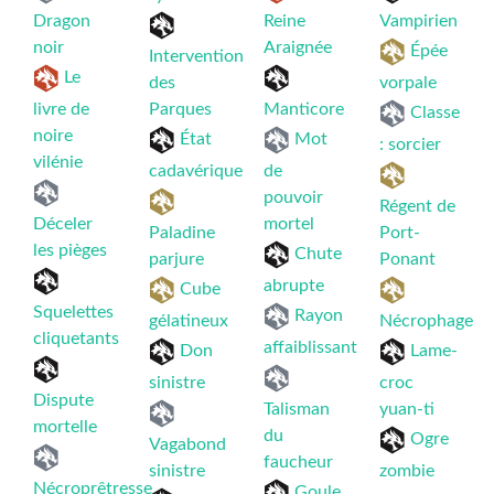
Dragon
Reine
Vampirien
noir
Araignée
Épée
Intervention
Le
des
vorpale
livre de
Parques
Manticore
Classe
noire
État
Mot
: sorcier
vilénie
cadavérique
de
pouvoir
Régent de
Déceler
mortel
Paladine
Port-
les pièges
Chute
parjure
Ponant
abrupte
Cube
Squelettes
Rayon
gélatineux
Nécrophage
cliquetants
affaiblissant
Don
Lame-
sinistre
croc
Dispute
Talisman
yuan-ti
mortelle
du
Ogre
Vagabond
faucheur
sinistre
zombie
Nécroprêtresse
Goule