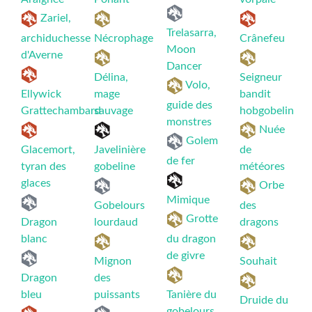
Zariel,
Trelasarra,
archiduchesse
Nécrophage
Crânefeu
Moon
d'Averne
Dancer
Délina,
Seigneur
Volo,
Ellywick
mage
bandit
guide des
Grattechambard
sauvage
hobgobelin
monstres
Nuée
Golem
Glacemort,
Javelinière
de
de fer
tyran des
gobeline
météores
glaces
Orbe
Mimique
Gobelours
des
Grotte
Dragon
lourdaud
dragons
blanc
du dragon
de givre
Mignon
Souhait
Dragon
des
bleu
puissants
Tanière du
Druide du
gobelours