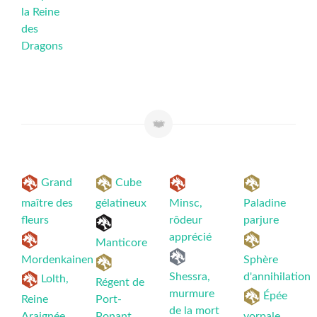
la Reine
des
Dragons
Grand
Cube
maître des
gélatineux
Minsc,
Paladine
fleurs
rôdeur
parjure
apprécié
Manticore
Mordenkainen
Sphère
Shessra,
d'annihilation
Lolth,
Régent de
murmure
Épée
Reine
Port-
de la mort
Araignée
Ponant
vorpale