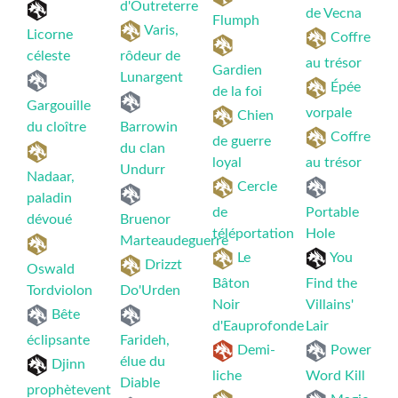
d'Outreterre
de Vecna
Flumph
Varis,
Licorne
Coffre
céleste
rôdeur de
au trésor
Gardien
Lunargent
Épée
de la foi
Gargouille
vorpale
Chien
du cloître
Barrowin
Coffre
de guerre
du clan
loyal
au trésor
Undurr
Nadaar,
Cercle
paladin
de
Portable
dévoué
Bruenor
téléportation
Hole
Marteaudeguerre
Le
You
Drizzt
Oswald
Bâton
Find the
Tordviolon
Do'Urden
Noir
Villains'
Bête
d'Eauprofonde
Lair
éclipsante
Farideh,
Demi-
Power
élue du
Djinn
liche
Word Kill
Diable
prophètevent