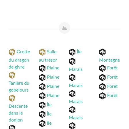
Grotte
Salle
Île
du dragon
au trésor
Montagne
de givre
Plaine
Forêt
Marais
Plaine
Forêt
Tanière du
Marais
Plaine
Forêt
gobelours
Plaine
Forêt
Marais
Île
Descente
dans le
Île
Marais
donjon
Île