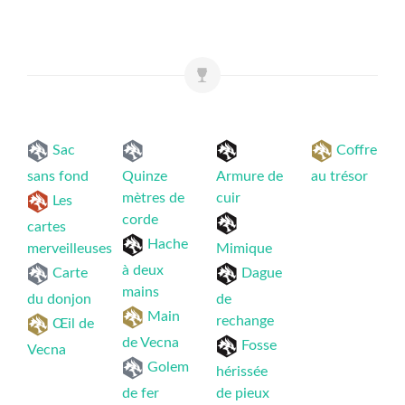
Sac
Coffre
sans fond
Quinze
Armure de
au trésor
mètres de
cuir
Les
corde
cartes
Hache
merveilleuses
Mimique
à deux
Carte
Dague
mains
du donjon
de
Main
rechange
Œil de
de Vecna
Fosse
Vecna
Golem
hérissée
de fer
de pieux