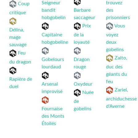
Seigneur
trouvez
Coup
bandit
Barbare
des
critique
hobgobelin
saccageur
prisonniers
Prix
Vous
Délina,
Capitaine
de la
voyez
mage
hobgobeline
loyauté
deux
sauvage
gobelins
Feu
Zalto,
Gobelours
Dragon
du dragon
lourdaud
rouge
duc des
géants du
Rapière de
feu
Arsenal
Oxydeur
duel
Zariel,
improvisé
Nuée
archiduchesse
de
d'Averne
Fournaise
gobelins
des Monts
Étoilés