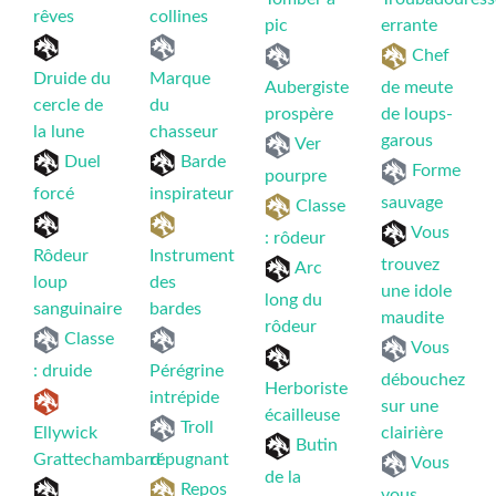
rêves
collines
pic
errante
Chef
Druide du
Marque
Aubergiste
de meute
cercle de
du
prospère
de loups-
la lune
chasseur
garous
Ver
Duel
Barde
Forme
pourpre
forcé
inspirateur
sauvage
Classe
Vous
: rôdeur
Rôdeur
Instrument
trouvez
Arc
loup
des
une idole
long du
sanguinaire
bardes
maudite
rôdeur
Classe
Vous
: druide
Pérégrine
débouchez
Herboriste
intrépide
sur une
écailleuse
Troll
Ellywick
clairière
Butin
Grattechambard
répugnant
Vous
de la
Repos
vous