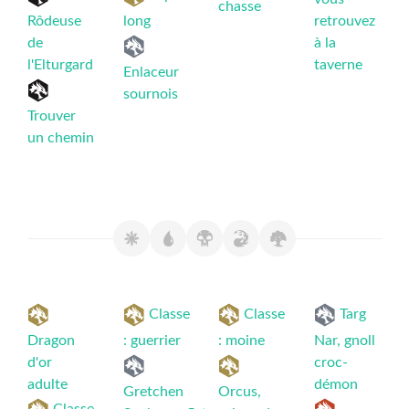
chasse
Rôdeuse
long
retrouvez
de
à la
l'Elturgard
taverne
Enlaceur
sournois
Trouver
un chemin
Classe
Classe
Targ
Dragon
: guerrier
: moine
Nar, gnoll
d'or
croc-
adulte
démon
Gretchen
Orcus,