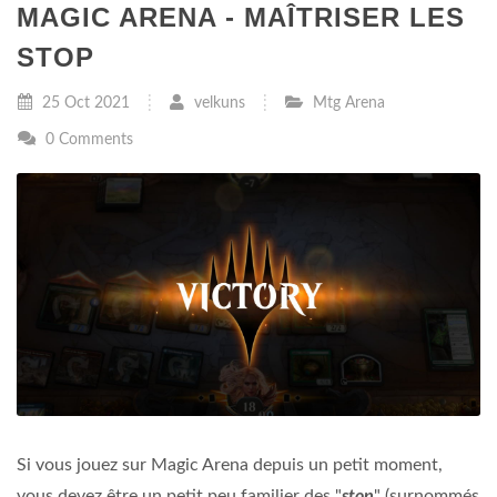
MAGIC ARENA - MAÎTRISER LES
STOP
25 Oct 2021
velkuns
Mtg Arena
0 Comments
Si vous jouez sur Magic Arena depuis un petit moment,
vous devez être un petit peu familier des "
stop
" (surnommés