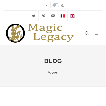
Twitter
Github
velkuns@magiclegacy.fr
Cartes FR
Cartes EN
BLOG
Accueil